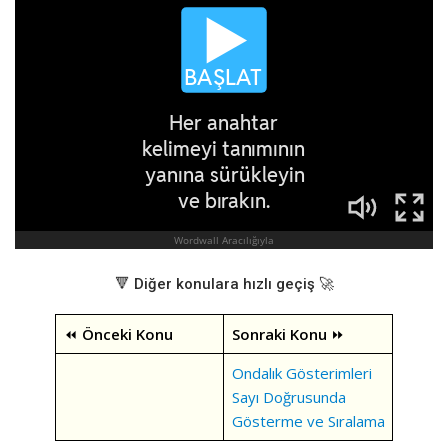
🔻 Diğer konulara hızlı geçiş 🚀
⏪
Önceki Konu
Sonraki Konu
⏩
Ondalık Gösterimleri
Sayı Doğrusunda
Gösterme ve Sıralama