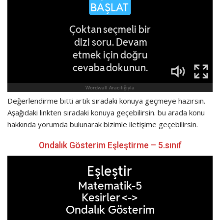
Değerlendirme bitti artık sıradaki konuya geçmeye hazırsın.
Aşağıdaki linkten sıradaki konuya geçebilirsin. bu arada konu
hakkında yorumda bulunarak bizimle iletişime geçebilirsin.
Ondalık Gösterim Eşleştirme – 5.sınıf