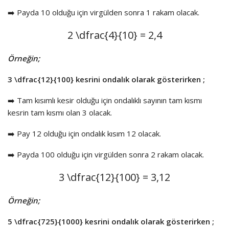
➡️ Payda 10 olduğu için virgülden sonra 1 rakam olacak.
2
\dfrac{4}{10}
= 2,4
Örneğin;
3
\dfrac{12}{100}
kesrini ondalık olarak gösterirken ;
➡️ Tam kısımlı kesir olduğu için ondalıklı sayının tam kısmı
kesrin tam kısmı olan 3 olacak.
➡️ Pay 12 olduğu için ondalık kısım 12 olacak.
➡️ Payda 100 olduğu için virgülden sonra 2 rakam olacak.
3
\dfrac{12}{100}
= 3,12
Örneğin;
5
\dfrac{725}{1000}
kesrini ondalık olarak gösterirken ;