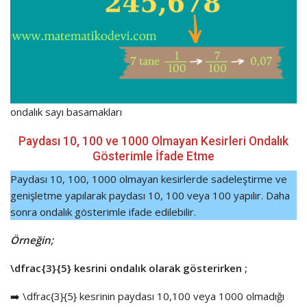
ondalık sayı basamakları
Paydası 10, 100 ve 1000 Olmayan Kesirleri Ondalık
Gösterimle İfade Etme
Paydası 10, 100, 1000 olmayan kesirlerde sadeleştirme ve
genişletme yapılarak paydası 10, 100 veya 100 yapılır. Daha
sonra ondalık gösterimle ifade edilebilir.
Örneğin;
\dfrac{3}{5}
kesrini ondalık olarak gösterirken ;
➡️
\dfrac{3}{5}
kesrinin paydası 10,100 veya 1000 olmadığı