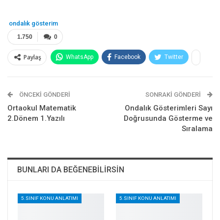
ondalık gösterim
1.750
0
Paylaş
WhatsApp
Facebook
Twitter
Telegram
E-posta
Pinterest
Google+
ÖNCEKI GÖNDERI
SONRAKI GÖNDERI
ReddIt
Ortaokul Matematik
Ondalık Gösterimleri Sayı
2.Dönem 1.Yazılı
Doğrusunda Gösterme ve
Sıralama
BUNLARI DA BEĞENEBILIRSIN
5.SINIF KONU ANLATIMI
5.SINIF KONU ANLATIMI