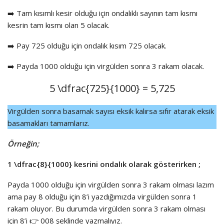
➡️ Tam kısımlı kesir olduğu için ondalıklı sayının tam kısmı
kesrin tam kısmı olan 5 olacak.
➡️ Pay 725 olduğu için ondalık kısım 725 olacak.
➡️ Payda 1000 olduğu için virgülden sonra 3 rakam olacak.
5
\dfrac{725}{1000}
= 5,725
Virgülden sonra basamak sayısı eksik kalırsa sıfır atarak eksik
basamakları tamamlarız.
Örneğin;
1
\dfrac{8}{1000}
kesrini ondalık olarak gösterirken ;
Payda 1000 olduğu için virgülden sonra 3 rakam olması lazım
ama pay 8 olduğu için 8’i yazdığımızda virgülden sonra 1
rakam oluyor. Bu durumda virgülden sonra 3 rakam olması
için 8’i 👉 008 şeklinde yazmalıyız.