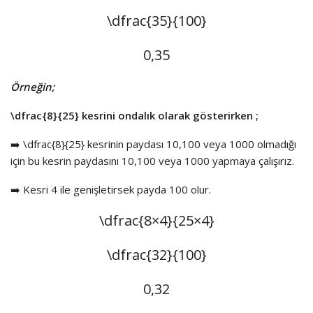
\dfrac{35}{100}
0,35
Örneğin;
\dfrac{8}{25}
kesrini ondalık olarak gösterirken ;
➡️
\dfrac{8}{25}
kesrinin paydası 10,100 veya 1000 olmadığı
için bu kesrin paydasını 10,100 veya 1000 yapmaya çalışırız.
➡️ Kesri 4 ile genişletirsek payda 100 olur.
\dfrac{8×4}{25×4}
\dfrac{32}{100}
0,32