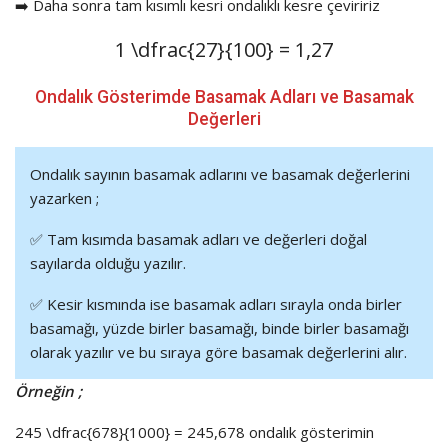
➡️ Daha sonra tam kısımlı kesri ondalıklı kesre çeviririz
1
\dfrac{27}{100}
= 1,27
Ondalık Gösterimde Basamak Adları ve Basamak
Değerleri
Ondalık sayının basamak adlarını ve basamak değerlerini
yazarken ;
✅ Tam kısımda basamak adları ve değerleri doğal
sayılarda olduğu yazılır.
✅ Kesir kısmında ise basamak adları sırayla onda birler
basamağı, yüzde birler basamağı, binde birler basamağı
olarak yazılır ve bu sıraya göre basamak değerlerini alır.
Örneğin ;
245
\dfrac{678}{1000}
= 245,678 ondalık gösterimin