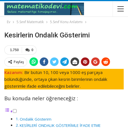
Ev
5.Sınıf Matematik
5.Sınıf Konu Anlatımı
Kesirlerin Ondalık Gösterimi
1.750
0
Paylaş
Kazanım:
Bir bütün 10, 100 veya 1000 eş parçaya
bölündüğünde, ortaya çıkan kesrin birimlerinin ondalık
gösterimle ifade edilebileceğini belirler.
Bu konuda neler öğreneceğiz :
Ondalık Gösterim
KESİRLERİ ONDALIK GÖSTERİMLE İFADE ETME