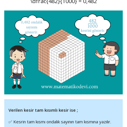
\dfrac{482}{1000}
= 0,482
Verilen kesir tam kısımlı kesir ise ;
✅ Kesrin tam kısmı ondalık sayının tam kısmına yazılır.