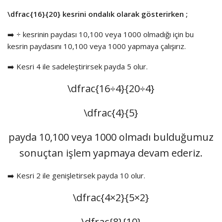
\dfrac{16}{20}
kesrini ondalık olarak gösterirken ;
➡️ ÷ kesrinin paydası 10,100 veya 1000 olmadığı için bu
kesrin paydasını 10,100 veya 1000 yapmaya çalışırız.
➡️ Kesri 4 ile sadeleştirirsek payda 5 olur.
\dfrac{16÷4}{20÷4}
\dfrac{4}{5}
payda 10,100 veya 1000 olmadı bulduğumuz
sonuçtan işlem yapmaya devam ederiz.
➡️ Kesri 2 ile genişletirsek payda 10 olur.
\dfrac{4×2}{5×2}
\dfrac{8}{10}