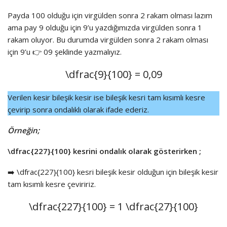
Payda 100 olduğu için virgülden sonra 2 rakam olması lazım
ama pay 9 olduğu için 9’u yazdığımızda virgülden sonra 1
rakam oluyor. Bu durumda virgülden sonra 2 rakam olması
için 9’u 👉 09 şeklinde yazmalıyız.
\dfrac{9}{100}
= 0,09
Verilen kesir bileşik kesir ise bileşik kesri tam kısımlı kesre
çevirip sonra ondalıklı olarak ifade ederiz.
Örneğin;
\dfrac{227}{100}
kesrini ondalık olarak gösterirken ;
➡️
\dfrac{227}{100}
kesri bileşik kesir olduğun için bileşik kesir
tam kısımlı kesre çeviririz.
\dfrac{227}{100}
= 1
\dfrac{27}{100}