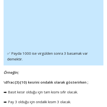
✅ Payda 1000 ise virgülden sonra 3 basamak var
demektir.
Örneğin;
\dfrac{3}{10}
kesrini ondalık olarak gösterirken ;
➡️ Basit kesir olduğu için tam kısmı sıfır olacak.
➡️ Pay 3 olduğu için ondalık kısım 3 olacak.