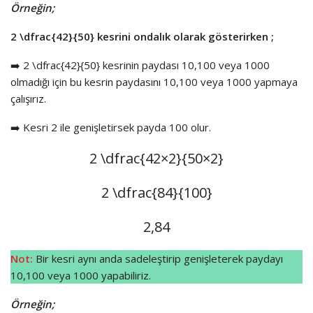
Örneğin;
2
\dfrac{42}{50}
kesrini ondalık olarak gösterirken ;
➡️ 2
\dfrac{42}{50}
kesrinin paydası 10,100 veya 1000
olmadığı için bu kesrin paydasını 10,100 veya 1000 yapmaya
çalışırız.
➡️ Kesri 2 ile genişletirsek payda 100 olur.
2
\dfrac{42×2}{50×2}
2
\dfrac{84}{100}
2,84
Not:
Bir kesri aynı anda sadeleştirip genişleterek paydayı
10,100 veya 1000 yapabiliriz.
Örneğin;