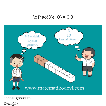
\dfrac{3}{10}
= 0,3
ondalık gösterim
Örneğin;