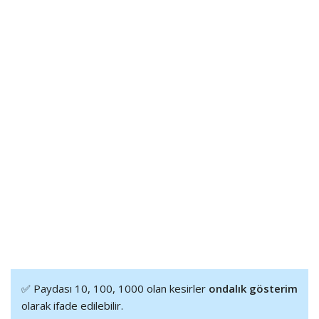
✅ Paydası 10, 100, 1000 olan kesirler
ondalık gösterim
olarak ifade edilebilir.