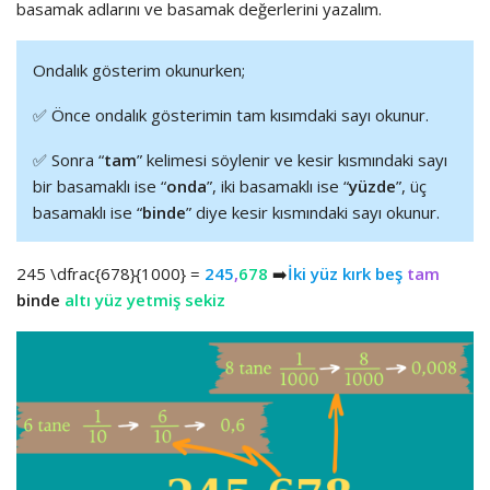
basamak adlarını ve basamak değerlerini yazalım.
Ondalık gösterim okunurken;
✅ Önce ondalık gösterimin tam kısımdaki sayı okunur.
✅ Sonra “
tam
” kelimesi söylenir ve kesir kısmındaki sayı
bir basamaklı ise “
onda
”, iki basamaklı ise “
yüzde
”, üç
basamaklı ise “
binde
” diye kesir kısmındaki sayı okunur.
245
\dfrac{678}{1000}
=
245
,
678
➡️
İki yüz kırk beş
tam
binde
altı yüz yetmiş sekiz