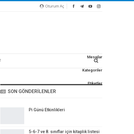
Oturum Aç
Mesajlar
F
Kategoriler
NLATIMLARI
 FASIKÜLLERI
Etiketler
M TESTLERI
SON GÖNDERILENLER
TEST VE ETKINLIKLER
R
Pi Günü Etkinlikleri
5-6-7 ve 8. sınıflar için kitaplık listesi