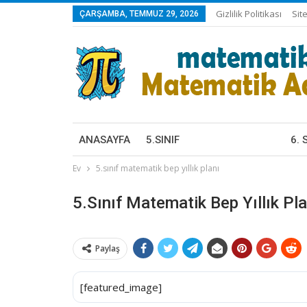
Gizlilik Politikası
Sit
ÇARŞAMBA, TEMMUZ 29, 2026
ANASAYFA
5.SINIF
6. 
KONU ANLATIMLARI
KON
Ev
5.sınıf matematik bep yıllık planı
ÇALIŞMA FASIKÜLLERI
ÇALI
BECERI TEMELLI SORULAR
BEC
5.sınıf Matematik Bep Yıllık Pla
KAZANIM TESTLERI
KAZ
ONLINE TEST VE ETKINLIKLER
ONLI
Paylaş
OYUNLAR
OYU
HEPSI
HEP
[featured_image]