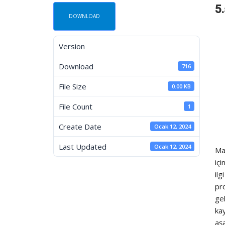
5.
DOWNLOAD
Version
Download
716
File Size
0.00 KB
File Count
1
Create Date
Ocak 12, 2024
Last Updated
Ocak 12, 2024
Mat
içi
ilg
pro
gel
kay
aşa