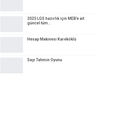
NEME
SORULAR
 SORULAR
2025 LGS hazırlık için MEB’e ait
güncel tüm…
LAMA
 ÖĞRETMEN
Hesap Makinesi Kareköklü
 VELI
Sayı Tahmin Oyunu
ÖDEVLERI
 SORULAR
SORULAR
EN EVRAKLARI
TUTANAKLARI
PLANLAR