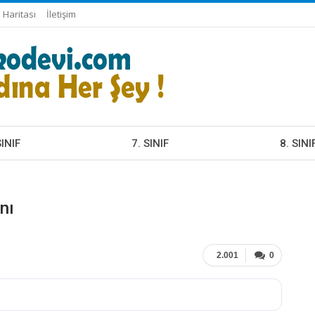
e Haritası
İletişim
SINIF
7. SINIF
8. SINI
U ANLATIMLARI
KONU ANLATIMLARI
KONU A
ŞMA FASIKÜLLERI
ÇALIŞMA FASIKÜLLERI
ÇALIŞMA
ERI TEMELLI SORULAR
BECERI TEMELLI SORULAR
KAZANI
nı
ANIM TESTLERI
KAZANIM TESTLERI
ONLINE 
NE TEST VE ETKINLIKLER
ONLINE TEST VE ETKINLIKLER
OYUNLA
NLAR
OYUNLAR
2.001
0
HEPSI
SI
HEPSI
DAHA
LGS