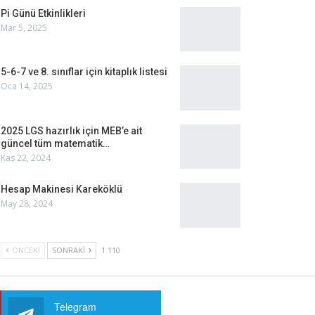
Pi Günü Etkinlikleri
Mar 5, 2025
5-6-7 ve 8. sınıflar için kitaplık listesi
Oca 14, 2025
2025 LGS hazırlık için MEB’e ait
güncel tüm matematik…
Kas 22, 2024
Hesap Makinesi Kareköklü
May 28, 2024
ÖNCEKI
SONRAKI
1 110
Telegram