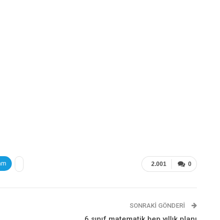
am
2.001
0
It
SONRAKI GÖNDERI
6.sınıf matematik bep yıllık planı