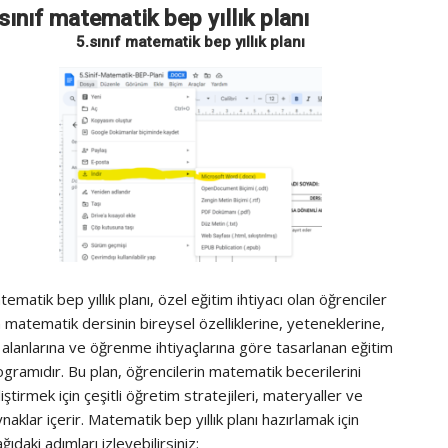
sınıf matematik bep yıllık planı
LGS DE
ÖRNEK 
5.sınıf matematik bep yıllık planı
ÇIKMIŞ
HESAP
UZMAN
BILINÇLI
ARŞIV
5.SINIF
6.SINIF
7.SINIF
8.SINIF
PROJE 
ematik bep yıllık planı, özel eğitim ihtiyacı olan öğrenciler
LGS
n matematik dersinin bireysel özelliklerine, yeteneklerine,
ÇIKMIŞ
i alanlarına ve öğrenme ihtiyaçlarına göre tasarlanan eğitim
ÖRNEK 
gramıdır. Bu plan, öğrencilerin matematik becerilerini
ÖĞRETM
iştirmek için çeşitli öğretim stratejileri, materyaller ve
ZÜMRE 
naklar içerir. Matematik bep yıllık planı hazırlamak için
YILLIK 
ğıdaki adımları izleyebilirsiniz: