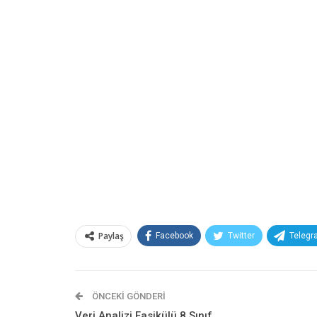
Paylaş
Facebook
Twitter
Telegr
E-posta
Pinterest
Google+
Redd
ÖNCEKI GÖNDERI
Veri Analizi Fasikülü 8.Sınıf