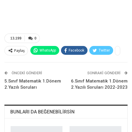
13.199
0
Paylaş
WhatsApp
Facebook
Twitter
Telegram
E-posta
Pinterest
Google+
ÖNCEKI GÖNDERI
SONRAKI GÖNDERI
ReddIt
5.Sınıf Matematik 1.Dönem
6.Sınıf Matematik 1.Dönem
2.Yazılı Soruları
2.Yazılı Soruları 2022-2023
BUNLARI DA BEĞENEBILIRSIN