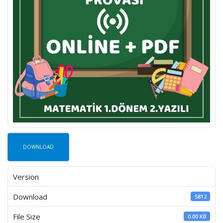
DOWNLOAD
Version
Download
5812
File Size
0.00 KB