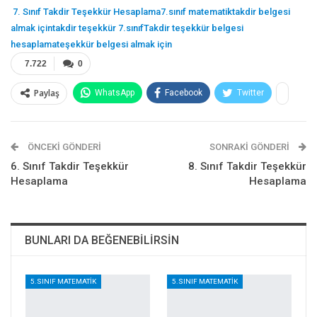
7. Sınıf Takdir Teşekkür Hesaplama
7.sınıf matematik
takdir belgesi
almak için
takdir teşekkür 7.sınıf
Takdir teşekkür belgesi
hesaplama
teşekkür belgesi almak için
7.722
0
Paylaş
WhatsApp
Facebook
Twitter
Telegram
E-posta
Pinterest
Google+
ÖNCEKI GÖNDERI
SONRAKI GÖNDERI
ReddIt
6. Sınıf Takdir Teşekkür
8. Sınıf Takdir Teşekkür
Hesaplama
Hesaplama
BUNLARI DA BEĞENEBILIRSIN
5.SINIF MATEMATIK
5.SINIF MATEMATIK