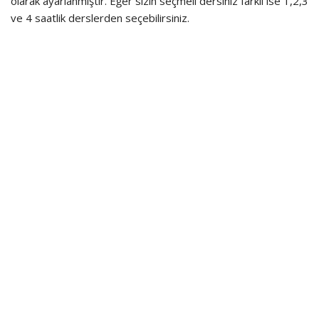
olarak ayarlanmıştır. Eğer sizin seçmeli dersiniz farklı ise 1,2,3
ve 4 saatlik derslerden seçebilirsiniz.