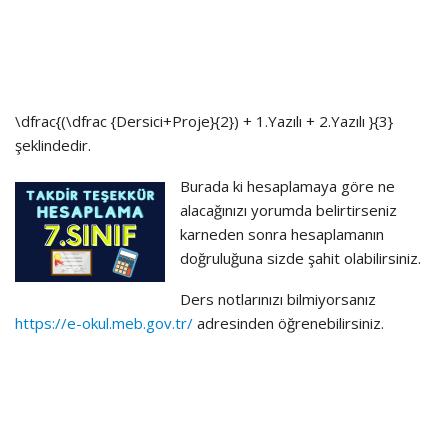
\dfrac{(\dfrac {Dersici+Proje}{2}) + 1.Yazılı + 2.Yazılı }{3}
şeklindedir.
Burada ki hesaplamaya göre ne
alacağınızı yorumda belirtirseniz
karneden sonra hesaplamanın
doğruluğuna sizde şahit olabilirsiniz.
Ders notlarınızı bilmiyorsanız
https://e-okul.meb.gov.tr/
adresinden öğrenebilirsiniz.