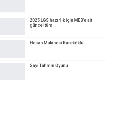
NEME
SORULAR
 SORULAR
2025 LGS hazırlık için MEB’e ait
güncel tüm…
LAMA
 ÖĞRETMEN
Hesap Makinesi Kareköklü
 VELI
Sayı Tahmin Oyunu
ÖDEVLERI
 SORULAR
SORULAR
EN EVRAKLARI
TUTANAKLARI
PLANLAR