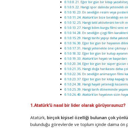
21. Eğer bir gün bir kitap yazabils
22. Hangi spor dalında yetenekli
23. En sevdiğin resim veya poster
24. Atatürk’ün bize bıraktığı en 
25. Hangi tatil aktivitesini tercih
27. Hangi bilim kurgu filmi seni e
28. En sevdiğin çizgi film karakte
29. Hangi tarihi yapıyı daha yakın
30. Eğer bir gün bir hayvanın dili
31. Hangi yetenekle öne çıkmayı 
32. Eğer bir gün bir kutup ayısını
33. Atatürk’ün hayatı ve başarıları 
34. Eğer bir gün bir süper gücün 
35. Hangi doğa harikasını daha ç
36. En sevdiğin animasyon filmi 
37. Eğer bir gün bir kitap kapağı t
38. Hangi hayali yeteneği kazanm
39. Hangi tarih döneminde yaşam
40. Atatürk’ün hayatının sizin hay
1.Atatürk’ü nasıl bir lider olarak görüyorsunuz?
Atatürk,
birçok kişisel özelliği bulunan çok yönlü 
bulunduğu görevlerde ve toplum içinde daima ön plana