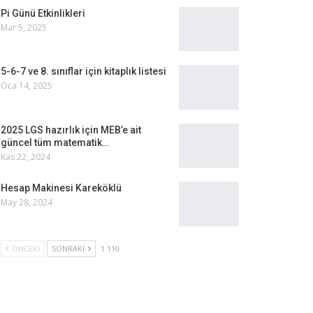
Pi Günü Etkinlikleri
Mar 5, 2025
5-6-7 ve 8. sınıflar için kitaplık listesi
Oca 14, 2025
2025 LGS hazırlık için MEB’e ait
güncel tüm matematik…
Kas 22, 2024
Hesap Makinesi Kareköklü
May 28, 2024
ÖNCEKI
SONRAKI
1 110