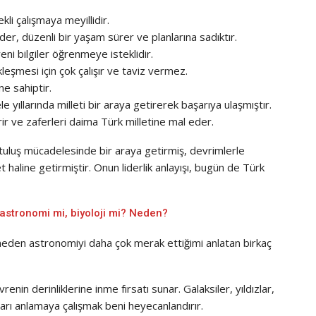
kli çalışmaya meyillidir.
er, düzenli bir yaşam sürer ve planlarına sadıktır.
yeni bilgiler öğrenmeye isteklidir.
leşmesi için çok çalışır ve taviz vermez.
ne sahiptir.
le yıllarında milleti bir araya getirerek başarıya ulaşmıştır.
rir ve zaferleri daima Türk milletine mal eder.
kurtuluş mücadelesinde bir araya getirmiş, devrimlerle
haline getirmiştir. Onun liderlik anlayışı, bugün de Türk
 astronomi mi, biyoloji mi? Neden?
te neden astronomiyi daha çok merak ettiğimi anlatan birkaç
renin derinliklerine inme fırsatı sunar. Galaksiler, yıldızlar,
ları anlamaya çalışmak beni heyecanlandırır.