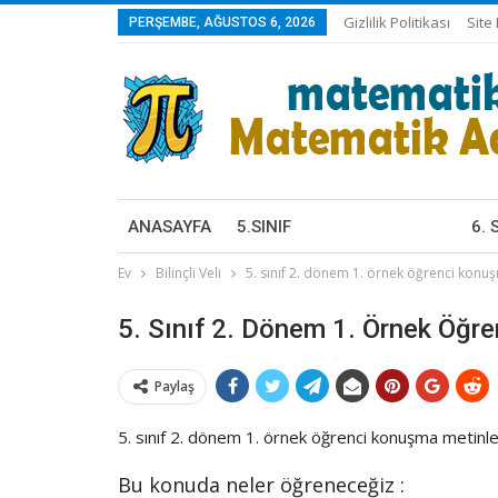
Gizlilik Politikası
Site
PERŞEMBE, AĞUSTOS 6, 2026
ANASAYFA
5.SINIF
6. 
KONU ANLATIMLARI
KON
Ev
Bilinçli Veli
5. sınıf 2. dönem 1. örnek öğrenci konuş
ÇALIŞMA FASIKÜLLERI
ÇALI
BECERI TEMELLI SORULAR
BEC
5. Sınıf 2. Dönem 1. Örnek Öğr
KAZANIM TESTLERI
KAZ
ONLINE TEST VE ETKINLIKLER
ONLI
Paylaş
OYUNLAR
OYU
HEPSI
HEP
5. sınıf 2. dönem 1. örnek öğrenci konuşma metinler
Bu konuda neler öğreneceğiz :