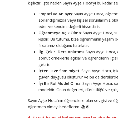
kişiliktir. İşte neden Sayın Ayşe Hoca’yı bu kadar s
Empati ve Anlayış
: Sayın Ayşe Hoca, öğrenci
zorlandığımızda veya kişisel sorunlarımız ol
eder ve kendimi değerli hissettirir.
Öğrenmeye Açık Olma
: Sayın Ayşe Hoca, s
kişidir. Bu tutumu, bize öğrenmenin yaşam b
fırsatımız olduğunu hatırlatır.
İlgi Çekici Ders Anlatımı
: Sayın Ayşe Hoca, de
somut örneklerle açıklar ve öğrencilerin ilgisi
getirir.
İçtenlik ve Samimiyet
: Sayın Ayşe Hoca, içt
güven duygusu oluşturur ve bu da derslerde da
İyi Bir Rol Model Olma
: Sayın Ayşe Hoca, sa
modeldir. Onun değerleri, dürüstlüğü ve çalışk
Sayın Ayşe Hoca’nın öğrencilere olan sevgisi ve öğ
öğretmen olmayı hedeflerim. 📚🌟
4. En çok hangi aktiviteyi yapmayı tercih edersi