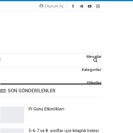
Oturum Aç
Mesajlar
F
Kategoriler
NLATIMLARI
 FASIKÜLLERI
Etiketler
M TESTLERI
SON GÖNDERILENLER
TEST VE ETKINLIKLER
R
Pi Günü Etkinlikleri
5-6-7 ve 8. sınıflar için kitaplık listesi