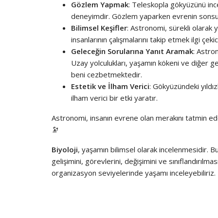
Gözlem Yapmak
: Teleskopla gökyüzünü inc
deneyimdir. Gözlem yaparken evrenin sonsuz
Bilimsel Keşifler
: Astronomi, sürekli olarak y
insanlarının çalışmalarını takip etmek ilgi çekici
Geleceğin Sorularına Yanıt Aramak
: Astro
Uzay yolculukları, yaşamın kökeni ve diğer g
beni cezbetmektedir.
Estetik ve İlham Verici
: Gökyüzündeki yıldızl
ilham verici bir etki yaratır.
Astronomi, insanın evrene olan merakını tatmin eden 
🔭
Biyoloji
, yaşamın bilimsel olarak incelenmesidir. Bu
gelişimini, görevlerini, değişimini ve sınıflandırılmasını
organizasyon seviyelerinde yaşamı inceleyebiliriz.