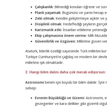
Çalışkanlık
: Bilmediği konuları öğrenir ve süre
Planlı yaşamak
: Bugününü ve yarını hesap ed
Zeki olmak
: Kendini geliştirmeye açıktır ve 
Disiplinli olmak
: Hedeflediği şeylerin gerçek
Karizmatik etki
: İnsanları etkileme yeteneği
Ekip çalışmasına önem verme
: Milli Mücade
Güvenilirlik ve özgüven
: Milletine güven ve
Atatürk, liderlik özelliği sayesinde Türk milletini 
Türkiye Cumhuriyeti’ni çağdaş ve modern bir devlet 
milletine ışık olmaktadır.
2. Hangi bilim dalını daha çok merak ediyorsun:
Astronomi
benim için büyülü bir bilim dalıdır. İş
sebep:
Evrenin Büyüklüğü ve Gizemi
: Astronomi, ev
gezegenler ve kara delikler gibi gizemli olgu