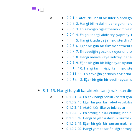
1.Atatürk’ü nasıl bir lider olarak 
2. Hangi bilim dalını daha çok me
3. En sevdiğin öğretmenin kim ve 
4. En çok hangi aktiviteyi yapmayı
5. Hangi kıtada yaşamak isterdin:
6. Eğer bir gün bir film yönetmeni 
7. En sevdiğin çocukluk oyununu se
8. Hangi meyve veya sebzeyi daha
9. Eğer bir gün bir bilgisayar oy
10. Hangi tarihi kişiyi tanımak is
11. En sevdiğin şarkının sözlerini 
12. Eğer bir gün bir evcil hayvan
13. Hangi hayali karakterle tanışmak isterd
14. En çok hangi renkli kıyafeti gi
15. Eğer bir gün bir robot yapabils
16. Atatürk’ün ilke ve inkılapları
17. En sevdiğin okul etkinliği nedir
18. Hangi hayvanla dostluk kurmak
19. Eğer bir gün bir zaman makines
20. Hangi yemek tarifini öğrenmey