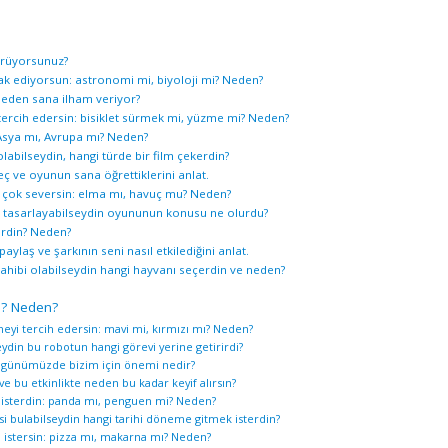
LGS DE
ÖRNEK 
görüyorsunuz?
ÇIKMIŞ
rak ediyorsun: astronomi mi, biyoloji mi? Neden?
HESAP
neden sana ilham veriyor?
UZMAN
 tercih edersin: bisiklet sürmek mi, yüzme mi? Neden?
 Asya mı, Avrupa mı? Neden?
BILINÇLI
olabilseydin, hangi türde bir film çekerdin?
ARŞIV
ç ve oyunun sana öğrettiklerini anlat.
5.SINIF
 çok seversin: elma mı, havuç mu? Neden?
unu tasarlayabilseydin oyununun konusu ne olurdu?
6.SINIF
terdin? Neden?
7.SINIF
paylaş ve şarkının seni nasıl etkilediğini anlat.
8.SINIF
 sahibi olabilseydin hangi hayvanı seçerdin ve neden?
PROJE 
in? Neden?
LGS
ymeyi tercih edersin: mavi mi, kırmızı mı? Neden?
ÇIKMIŞ
eydin bu robotun hangi görevi yerine getirirdi?
ÖRNEK 
nın günümüzde bizim için önemi nedir?
 ve bu etkinlikte neden bu kadar keyif alırsın?
ÖĞRETM
 isterdin: panda mı, penguen mi? Neden?
ZÜMRE 
i bulabilseydin hangi tarihi döneme gitmek isterdin?
i istersin: pizza mı, makarna mı? Neden?
YILLIK 