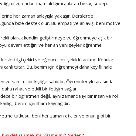
evdiğimi ve ondan ilham aldığımı anlatan birkaç sebep:
lerine her zaman anlayışla yaklaşır. Derslerde
duğunda bize destek olur. Bu empati ve anlayış, beni motive
ürekli olarak kendini geliştirmeye ve öğrenmeye açık bir
oyu devam ettiğini ve her an yeni şeyler öğrenme
rsleri ilgi çekici ve eğlenceli bir şekilde anlatır. Konuları
ni canlı tutar. Bu, benim için öğrenmeyi daha keyifli hale
en ve samimi bir kişiliğe sahiptir. Öğrencileriyle arasında
ha rahat ve etkili bir iletişim sağlar.
dece bir öğretmen değil, aynı zamanda iyi bir insan ve rol
anlığı, benim için ilham kaynağıdır.
retme tutkusu, beni her zaman etkiler ve onun gibi bir
n: bisiklet sürmek mi, yüzme mi? Neden?