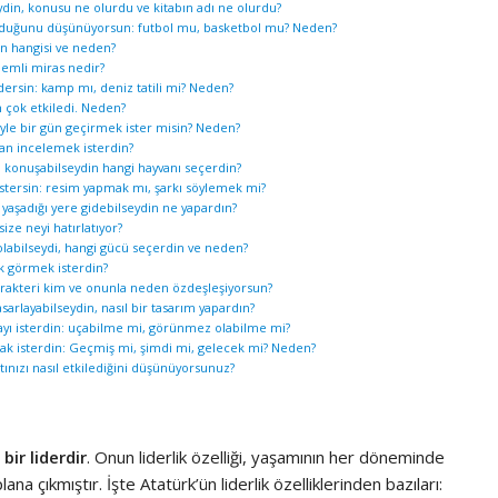
eydin, konusu ne olurdu ve kitabın adı ne olurdu?
PROJE 
 olduğunu düşünüyorsun: futbol mu, basketbol mu? Neden?
UZMAN 
in hangisi ve neden?
önemli miras nedir?
 edersin: kamp mı, deniz tatili mi? Neden?
n çok etkiledi. Neden?
riyle bir gün geçirmek ister misin? Neden?
dan incelemek isterdin?
ni konuşabilseydin hangi hayvanı seçerdin?
istersin: resim yapmak mı, şarkı söylemek mi?
n yaşadığı yere gidebilseydin ne yapardın?
size neyi hatırlatıyor?
olabilseydi, hangi gücü seçerdin ve neden?
ok görmek isterdin?
karakteri kim ve onunla neden özdeşleşiyorsun?
asarlayabilseydin, nasıl bir tasarım yapardın?
ayı isterdin: uçabilme mi, görünmez olabilme mi?
ak isterdin: Geçmiş mi, şimdi mi, gelecek mi? Neden?
atınızı nasıl etkilediğini düşünüyorsunuz?
bir liderdir
. Onun liderlik özelliği, yaşamının her döneminde
 çıkmıştır. İşte Atatürk’ün liderlik özelliklerinden bazıları: